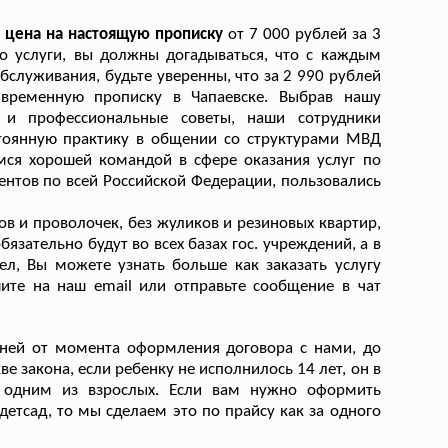
 цена на настоящую прописку
от 7 000 рублей за 3
во услуги, вы должны догадываться, что с каждым
служивания, будьте уверенны, что за 2 990 рублей
временную прописку в Чапаевске. Выбрав нашу
 и профессиональные советы, наши сотрудники
тоянную практику в общении со структурами МВД
мся хорошей командой в сфере оказания услуг по
ентов по всей Российской Федерации, пользовались
ов и проволочек, без жуликов и резиновых квартир,
язательно будут во всех базах гос. учреждений, а в
ел, Вы можете узнать больше как заказать услугу
шите на наш email или отправьте сообщение в чат
дней от момента оформления договора с нами, до
е закона, если ребенку не исполнилось 14 лет, он в
 одним из взрослых. Если вам нужно оформить
етсад, то мы сделаем это по прайсу как за одного