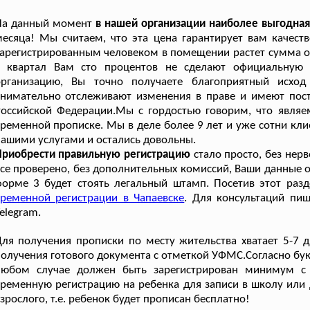
На данный момент
в нашей организации наиболее выгодная
есяца! Мы считаем, что эта цена гарантирует вам качест
арегистрированным человеком в помещении растет сумма об
в квартал Вам сто процентов не сделают официальную 
организацию, Вы точно получаете благоприятный исход
внимательно отслеживают изменения в праве и имеют пос
оссийской Федерации.Мы с гордостью говорим, что являе
ременной прописке. Мы в деле более 9 лет и уже сотни кли
ашими услугами и остались довольны.
Приобрести правильную регистрацию
стало просто, без нерв
се проверено, без дополнительных комиссий, Ваши данные об
орме 3 будет стоять легальный штамп. Посетив этот разд
ременной регистрации в Чапаевске
. Для консультаций пи
elegram.
ля получения прописки по месту жительства хватает 5-7 
олучения готового документа с отметкой УФМС.Согласно букв
любом случае должен быть зарегистрирован минимум с
ременную регистрацию на ребенка для записи в школу или д
зрослого, т.е. ребенок будет прописан бесплатно!