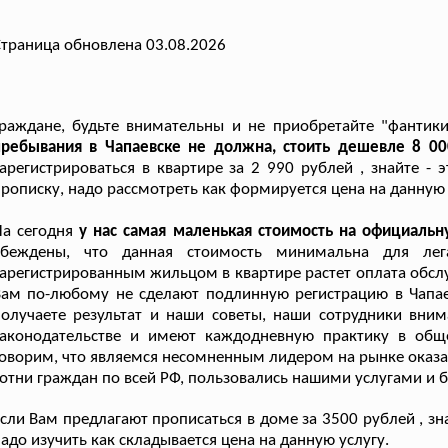
траница обновлена 03.08.2026
Граждане, будьте внимательны и не приобретайте "фантик
пребывания в Чапаевске не должна, стоить дешевле 8 00
арегистрироваться в квартире за 2 990 рублей , знайте -
рописку, надо рассмотреть как формируется цена на данную 
а сегодня
у нас самая маленькая стоимость на официаль
убеждены, что данная стоимость минимальна для лег
арегистрированным жильцом в квартире растет оплата обслу
ам по-любому не сделают подлинную регистрацию в Чапае
получаете результат и наши советы, наши сотрудники вн
законодательстве и имеют каждодневную практику в об
оворим, что являемся несомненным лидером на рынке оказан
отни граждан по всей РФ, пользовались нашими услугами и 
сли Вам предлагают прописаться в доме за 3500 рублей , зн
адо изучить как складывается цена на данную услугу.