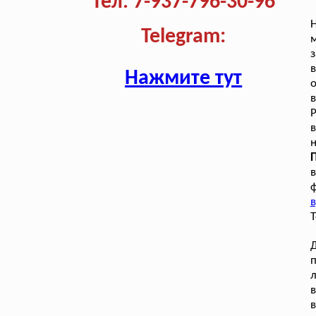
Тел. 7-937-796-30-96
Telegram:
м
з
Нажмите тут
Р
в
н
в
ф
в
T
Д
п
в
в