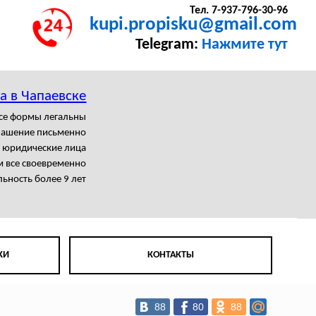
Тел. 7-937-796-30-96
kupi.propisku@gmail.com
Telegram:
Нажмите тут
а в Чапаевске
се формы легальны
лашение письменно
т юридические лица
 все своевременно
ьность более 9 лет
КИ
КОНТАКТЫ
88
80
88