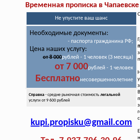
Временная прописка в Чапаевске
С
Не упустите ваш шанс
Необходимые документы:
- паспорта гражданина РФ;
Цена наших услугу:
з
от 8 000
рублей - 1 человек (3 месяца)
п
от 7 000
рублей - 1 человек
Н
Бесплатно
несовершеннолетние
з
В
Справка
- средне рыночная стоимость
легальной
услуги от 9 600 рублей
г
с
kupi.propisku@gmail.com
Е
н